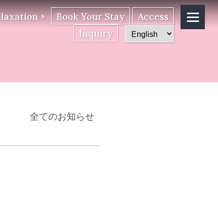
laxation
Book Your Stay
Access
Inquiry
全てのお知らせ